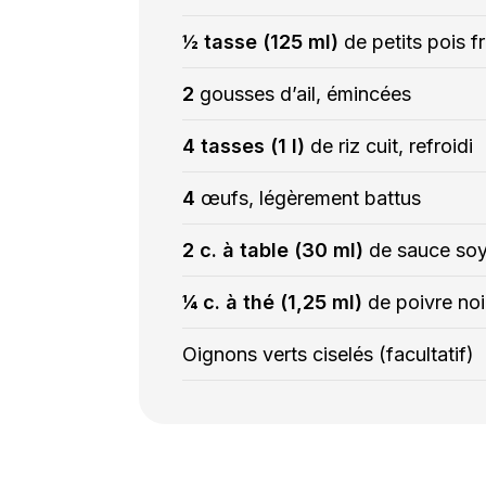
½ tasse (125 ml)
de petits pois f
2
gousses d’ail, émincées
4 tasses (1 l)
de riz cuit, refroidi
4
œufs, légèrement battus
2 c. à table (30 ml)
de sauce so
¼ c. à thé (1,25 ml)
de poivre noi
Oignons verts ciselés (facultatif)