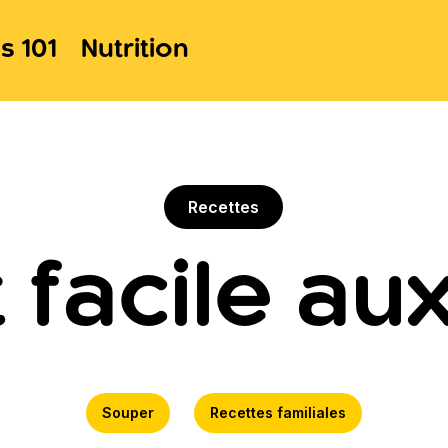
s 101
Nutrition
Recettes
it facile a
Souper
Recettes familiales