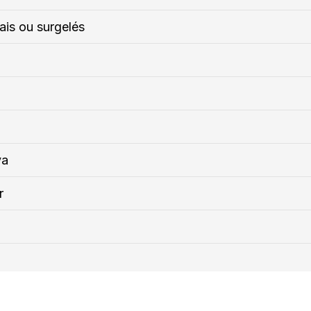
rais ou surgelés
ya
r