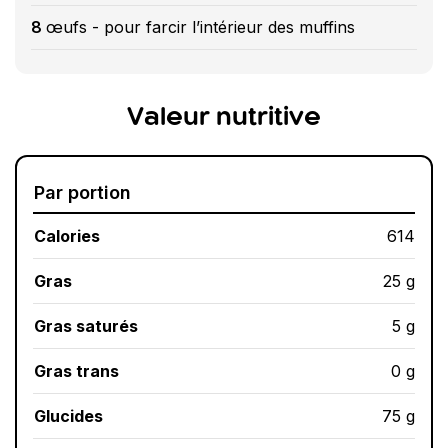
8
œufs - pour farcir l’intérieur des muffins
Valeur nutritive
Par portion
Calories
614
Gras
25 g
Gras saturés
5 g
Gras trans
0 g
Glucides
75 g