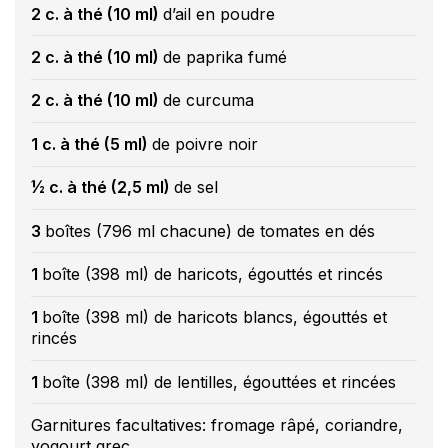
2 c. à thé (10 ml)
d’ail en poudre
2 c. à thé (10 ml)
de paprika fumé
2 c. à thé (10 ml)
de curcuma
1 c. à thé (5 ml)
de poivre noir
½ c. à thé (2,5 ml)
de sel
3
boîtes (796 ml chacune) de tomates en dés
1
boîte (398 ml) de haricots, égouttés et rincés
1
boîte (398 ml) de haricots blancs, égouttés et
rincés
1
boîte (398 ml) de lentilles, égouttées et rincées
Garnitures facultatives: fromage râpé, coriandre,
yogourt grec