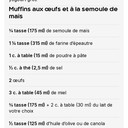
Muffins aux œufs et à la semoule de
maïs
¾ tasse (175 ml)
de semoule de maïs
1 ¼ tasse (315 ml)
de farine d’épeautre
1 c. à table (15 ml)
de poudre à pâte
½ c. à thé (2,5 ml)
de sel
2
œufs
3 c. à table (45 ml)
de miel
¾ tasse (175 ml)
+ 2 c. à table (30 ml) du lait de
votre choix
½ tasse (125 ml)
d’huile d’olive ou de canola