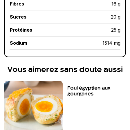
Fibres
16 g
Sucres
20 g
Protéines
25 g
Sodium
1514 mg
Vous aimerez sans doute aussi
Foul égyptien aux
gourganes