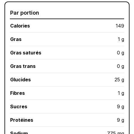
Par portion
Calories
149
Gras
1 g
Gras saturés
0 g
Gras trans
0 g
Glucides
25 g
Fibres
1 g
Sucres
9 g
Protéines
9 g
Sodium
775 mg