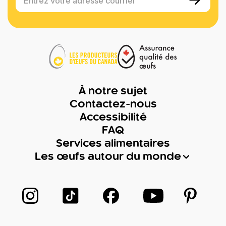
Entrez votre adresse courriel
À notre sujet
Contactez-nous
Accessibilité
FAQ
Services alimentaires
Les œufs autour du monde
Suivez-nous sur Instagram
Suivez-nous sur TikTok
Suivez-nous sur Facebook
Suivez-nous sur
Suivez-