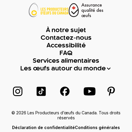
À notre sujet
Contactez-nous
Accessibilité
FAQ
Services alimentaires
Les œufs autour du monde
Suivez-nous sur Instagram
Suivez-nous sur TikTok
Suivez-nous sur Facebook
Suivez-nous sur
Suivez-
© 2026 Les Producteurs d’œufs du Canada. Tous droits
réservés
Déclaration de confidentialité
Conditions générales