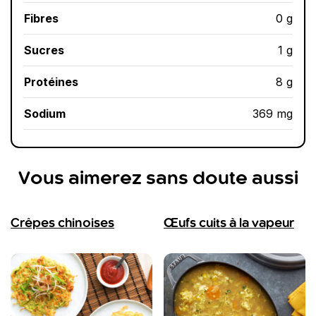
Fibres
0 g
Sucres
1 g
Protéines
8 g
Sodium
369 mg
Vous aimerez sans doute aussi
Crêpes chinoises
Œufs cuits à la vapeur