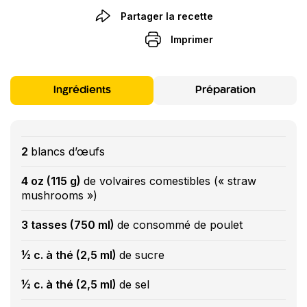
Partager la recette
Imprimer
Ingrédients
Préparation
2
blancs d’œufs
4 oz (115 g)
de volvaires comestibles (« straw
mushrooms »)
3 tasses (750 ml)
de consommé de poulet
½ c. à thé (2,5 ml)
de sucre
½ c. à thé (2,5 ml)
de sel