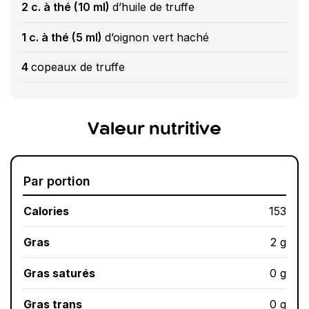
2 c. à thé (10 ml)
d’huile de truffe
1 c. à thé (5 ml)
d’oignon vert haché
4
copeaux de truffe
Valeur nutritive
Par portion
Calories
153
Gras
2 g
Gras saturés
0 g
Gras trans
0 g