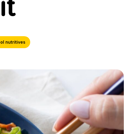
it
ol nutritives