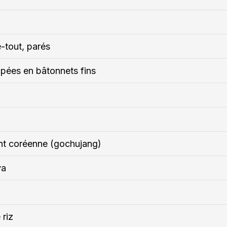
-tout, parés
upées en bâtonnets fins
nt coréenne (gochujang)
ya
 riz