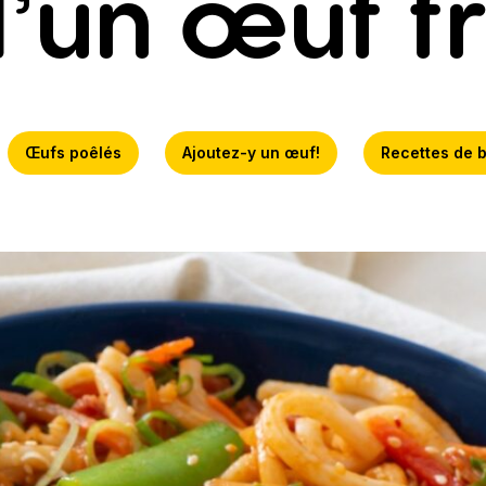
’un œuf fr
Œufs poêlés
Ajoutez-y un œuf!
Recettes de b