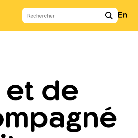
En
Termes de recherche
 et de
compagné