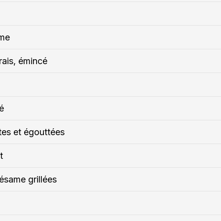
ame
rais, émincé
é
tes et égouttées
t
ésame grillées