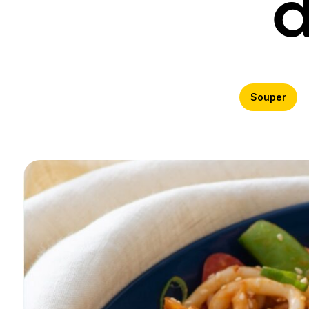
d
Souper