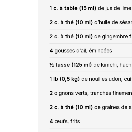
1 c. à table (15 ml)
de jus de lime
2 c. à thé (10 ml)
d’huile de sés
2 c. à thé (10 ml)
de gingembre f
4
gousses d’ail, émincées
½ tasse (125 ml)
de kimchi, hach
1 lb (0,5 kg)
de nouilles udon, cui
2
oignons verts, tranchés finemen
2 c. à thé (10 ml)
de graines de s
4
œufs, frits