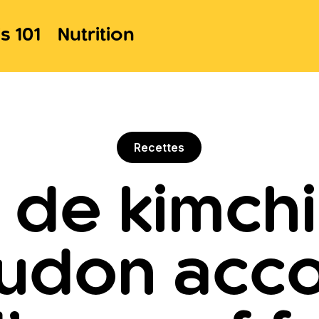
s 101
Nutrition
Recettes
 de kimchi
s udon ac