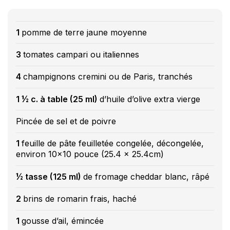
1
pomme de terre jaune moyenne
3
tomates campari ou italiennes
4
champignons cremini ou de Paris, tranchés
1 ½ c. à table (25 ml)
d’huile d’olive extra vierge
Pincée de sel et de poivre
1
feuille de pâte feuilletée congelée, décongelée,
environ 10x10 pouce (25.4 x 25.4cm)
½ tasse (125 ml)
de fromage cheddar blanc, râpé
2
brins de romarin frais, haché
1
gousse d’ail, émincée