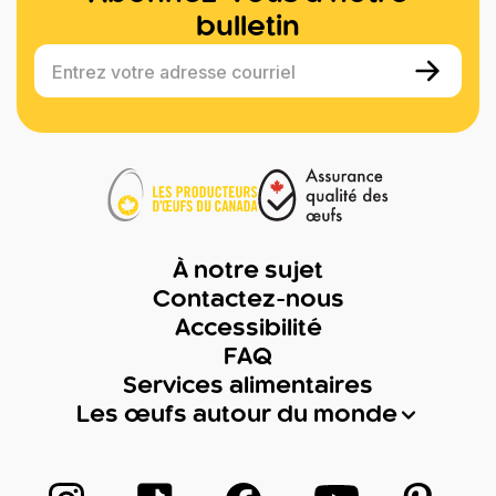
bulletin
Entrez votre adresse courriel
À notre sujet
Contactez-nous
Accessibilité
FAQ
Services alimentaires
Les œufs autour du monde
Suivez-nous sur Instagram
Suivez-nous sur TikTok
Suivez-nous sur Facebook
Suivez-nous sur
Suivez-