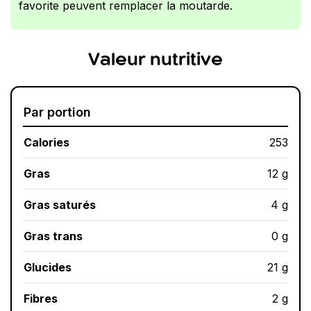
favorite peuvent remplacer la moutarde.
Valeur nutritive
Par portion
Calories
253
Gras
12 g
Gras saturés
4 g
Gras trans
0 g
Glucides
21 g
Fibres
2 g