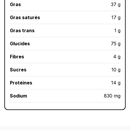
Gras
37 g
Gras saturés
17 g
Gras trans
1 g
Glucides
75 g
Fibres
4 g
Sucres
10 g
Protéines
14 g
Sodium
830 mg