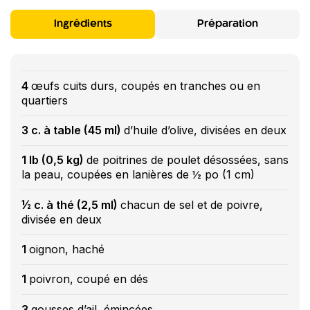
Ingrédients
Préparation
4
œufs cuits durs, coupés en tranches ou en
quartiers
3 c. à table (45 ml)
d’huile d’olive, divisées en deux
1 lb (0,5 kg)
de poitrines de poulet désossées, sans
la peau, coupées en lanières de ½ po (1 cm)
½ c. à thé (2,5 ml)
chacun de sel et de poivre,
divisée en deux
1
oignon, haché
1
poivron, coupé en dés
3
gousses d’ail, émincées