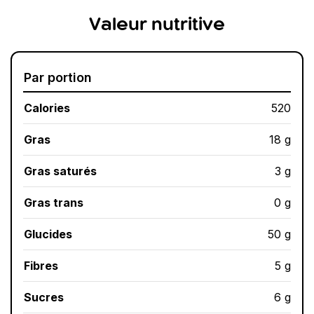
Valeur nutritive
Par portion
Calories
520
Gras
18 g
Gras saturés
3 g
Gras trans
0 g
Glucides
50 g
Fibres
5 g
Sucres
6 g