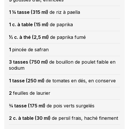
1 ¼ tasse (315 ml)
de riz à paella
1 c. à table (15 ml)
de paprika
½ c. à thé (2,5 ml)
de paprika fumé
1
pincée de safran
3 tasses (750 ml)
de bouillon de poulet faible en
sodium
1 tasse (250 ml)
de tomates en dés, en conserve
2
feuilles de laurier
¾ tasse (175 ml)
de pois verts surgelés
2 c. à table (30 ml)
de persil frais, haché finement