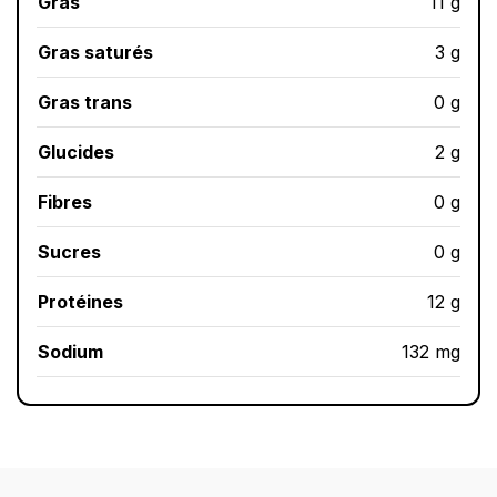
Gras
11 g
Gras saturés
3 g
Gras trans
0 g
Glucides
2 g
Fibres
0 g
Sucres
0 g
Protéines
12 g
Sodium
132 mg