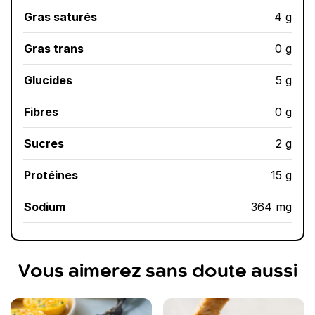
Gras saturés
4 g
Gras trans
0 g
Glucides
5 g
Fibres
0 g
Sucres
2 g
Protéines
15 g
Sodium
364 mg
Vous aimerez sans doute aussi