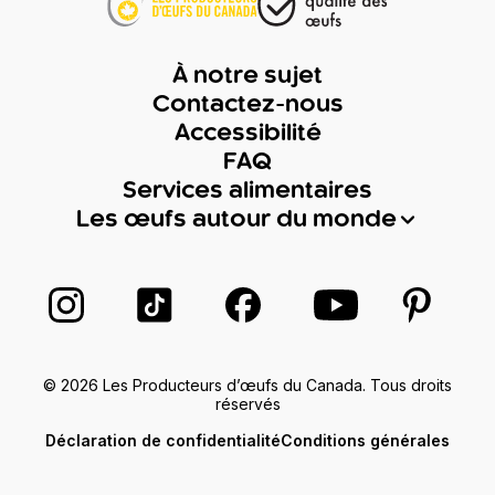
À notre sujet
Contactez-nous
Accessibilité
FAQ
Services alimentaires
Les œufs autour du monde
Suivez-nous sur Instagram
Suivez-nous sur TikTok
Suivez-nous sur Facebook
Suivez-nous sur
Suivez-
© 2026 Les Producteurs d’œufs du Canada. Tous droits
réservés
Déclaration de confidentialité
Conditions générales