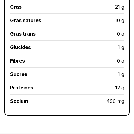
Gras
21 g
Gras saturés
10 g
Gras trans
0 g
Glucides
1 g
Fibres
0 g
Sucres
1 g
Protéines
12 g
Sodium
490 mg