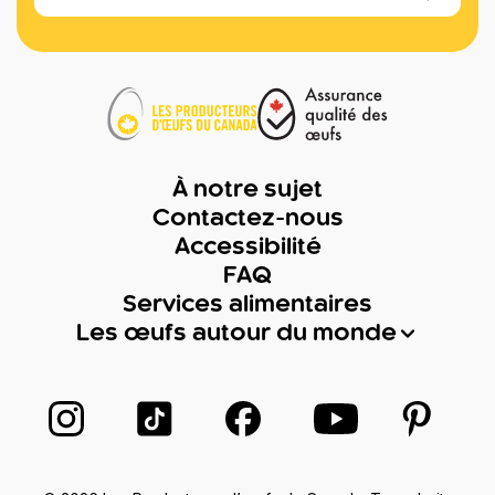
À notre sujet
Contactez-nous
Accessibilité
FAQ
Services alimentaires
Les œufs autour du monde
Suivez-nous sur Instagram
Suivez-nous sur TikTok
Suivez-nous sur Facebook
Suivez-nous sur
Suivez-