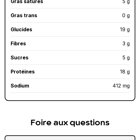
Gras saturés
5 g
Gras trans
0 g
Glucides
19 g
Fibres
3 g
Sucres
5 g
Protéines
18 g
Sodium
412 mg
Foire aux questions