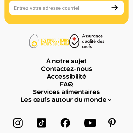
Entrez votre adresse courriel
À notre sujet
Contactez-nous
Accessibilité
FAQ
Services alimentaires
Les œufs autour du monde
Suivez-nous sur Instagram
Suivez-nous sur TikTok
Suivez-nous sur Facebook
Suivez-nous sur
Suivez-