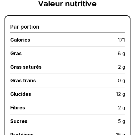
Valeur nutritive
Par portion
Calories
171
Gras
8 g
Gras saturés
2 g
Gras trans
0 g
Glucides
12 g
Fibres
2 g
Sucres
5 g
Protéines
15 g