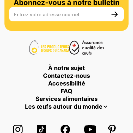
Abonnez-vous à notre bulletin
Entrez votre adresse courriel
À notre sujet
Contactez-nous
Accessibilité
FAQ
Services alimentaires
Les œufs autour du monde
Suivez-nous sur Instagram
Suivez-nous sur TikTok
Suivez-nous sur Facebook
Suivez-nous sur
Suivez-