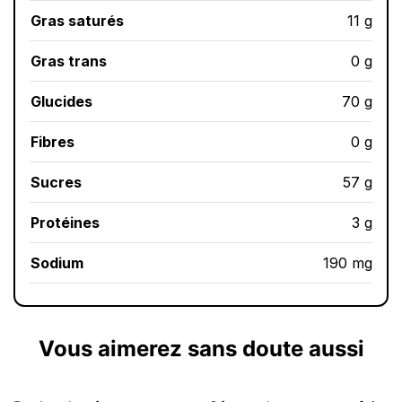
Gras saturés
11 g
Gras trans
0 g
Glucides
70 g
Fibres
0 g
Sucres
57 g
Protéines
3 g
Sodium
190 mg
Vous aimerez sans doute aussi