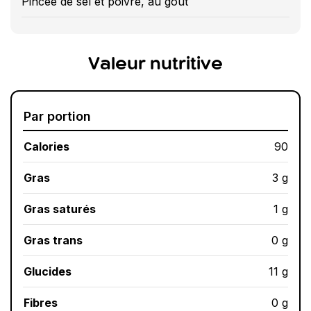
Pincée de sel et poivre, au goût
Valeur nutritive
Par portion
Calories
90
Gras
3 g
Gras saturés
1 g
Gras trans
0 g
Glucides
11 g
Fibres
0 g