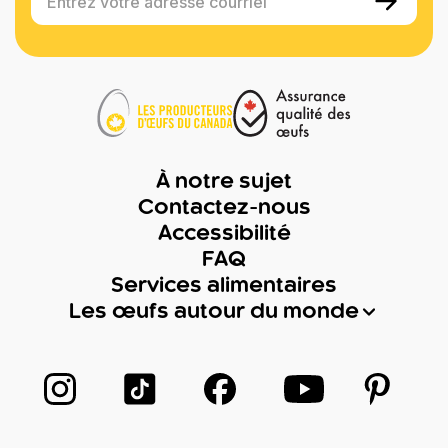
Entrez votre adresse courriel
À notre sujet
Contactez-nous
Accessibilité
FAQ
Services alimentaires
Les œufs autour du monde
Suivez-nous sur Instagram
Suivez-nous sur TikTok
Suivez-nous sur Facebook
Suivez-nous sur
Suivez-