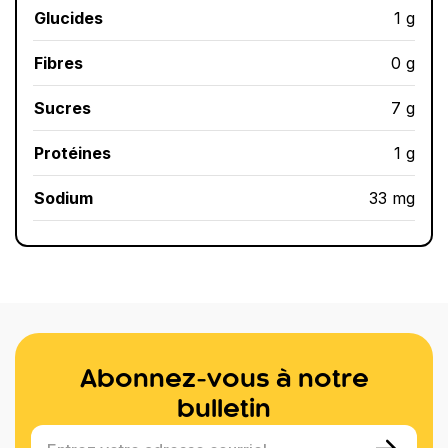
Glucides
1 g
Fibres
0 g
Sucres
7 g
Protéines
1 g
Sodium
33 mg
Abonnez-vous à notre
bulletin