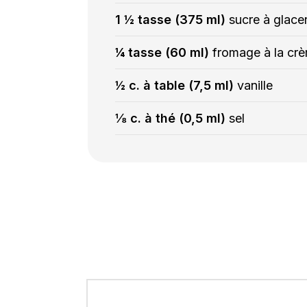
1 ½ tasse (375 ml)
sucre à glace
¼ tasse (60 ml)
fromage à la cr
½ c. à table (7,5 ml)
vanille
⅛ c. à thé (0,5 ml)
sel