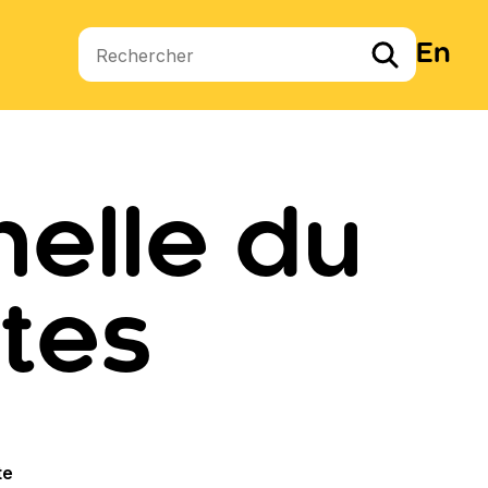
En
Termes de recherche
nelle du
tes
te