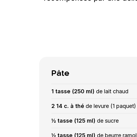
Pâte
1 tasse (250 ml)
de lait chaud
2 14 c. à thé
de levure (1 paquet)
½ tasse (125 ml)
de sucre
½ tasse (125 ml)
de beurre ramoll