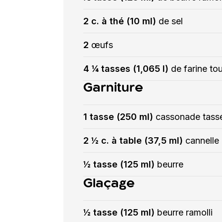
2 c. à thé (10 ml)
de sel
2
œufs
4 ¼ tasses (1,065 l)
de farine to
Garniture
1 tasse (250 ml)
cassonade tass
2 ½ c. à table (37,5 ml)
cannelle
½ tasse (125 ml)
beurre
Glaçage
½ tasse (125 ml)
beurre ramolli