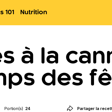
s 101
Nutrition
s à la can
mps des fê
Portion(s)
24
Partager la recet