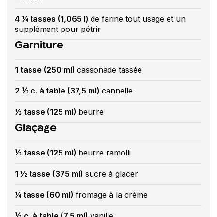
4 ¼ tasses (1,065 l)
de farine tout usage et un
supplément pour pétrir
Garniture
1 tasse (250 ml)
cassonade tassée
2 ½ c. à table (37,5 ml)
cannelle
½ tasse (125 ml)
beurre
Glaçage
½ tasse (125 ml)
beurre ramolli
1 ½ tasse (375 ml)
sucre à glacer
¼ tasse (60 ml)
fromage à la crème
½ c. à table (7,5 ml)
vanille