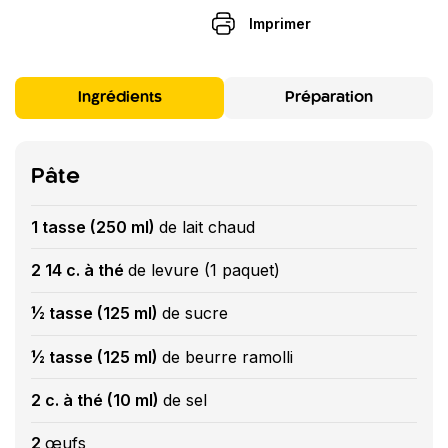
Imprimer
Ingrédients
Préparation
Pâte
1 tasse (250 ml)
de lait chaud
2 14 c. à thé
de levure (1 paquet)
½ tasse (125 ml)
de sucre
½ tasse (125 ml)
de beurre ramolli
2 c. à thé (10 ml)
de sel
2
œufs