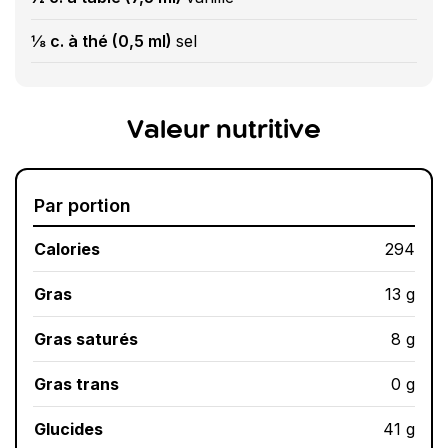
⅛ c. à thé (0,5 ml)
sel
Valeur nutritive
Par portion
Calories
294
Gras
13 g
Gras saturés
8 g
Gras trans
0 g
Glucides
41 g