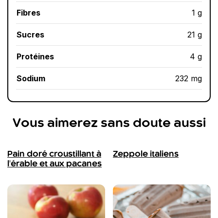
Fibres
1 g
Sucres
21 g
Protéines
4 g
Sodium
232 mg
Vous aimerez sans doute aussi
Pain doré croustillant à
Zeppole italiens
l'érable et aux pacanes