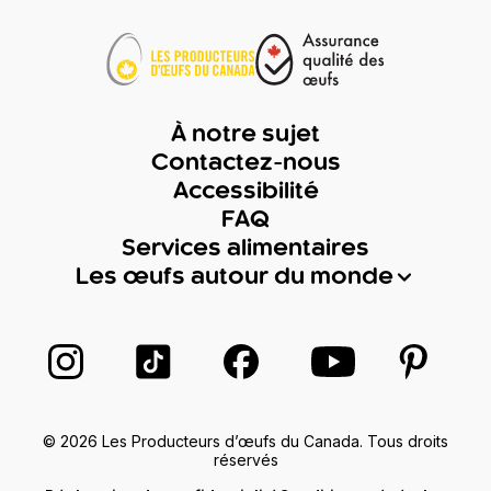
À notre sujet
Contactez-nous
Accessibilité
FAQ
Services alimentaires
Les œufs autour du monde
Suivez-nous sur Instagram
Suivez-nous sur TikTok
Suivez-nous sur Facebook
Suivez-nous sur
Suivez-
© 2026 Les Producteurs d’œufs du Canada. Tous droits
réservés