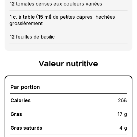
12
tomates cerises aux couleurs variées
1 c. à table (15 ml)
de petites câpres, hachées
grossièrement
12
feuilles de basilic
Valeur nutritive
Par portion
Calories
268
Gras
17 g
Gras saturés
4 g