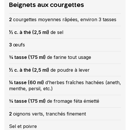
Beignets aux courgettes
2
courgettes moyennes râpées, environ 3 tasses
½ c. à thé (2,5 ml)
de sel
3
œufs
¾ tasse (175 ml)
de farine tout usage
½ c. à thé (2,5 ml)
de poudre à lever
¼ tasse (60 ml)
d’herbes fraîches hachées (aneth,
menthe, persil, etc.)
¾ tasse (175 ml)
de fromage féta émietté
2
oignons verts, tranchés finement
Sel et poivre