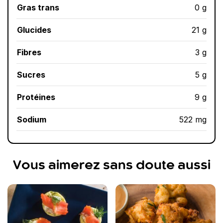
Gras trans
0 g
Glucides
21 g
Fibres
3 g
Sucres
5 g
Protéines
9 g
Sodium
522 mg
Vous aimerez sans doute aussi