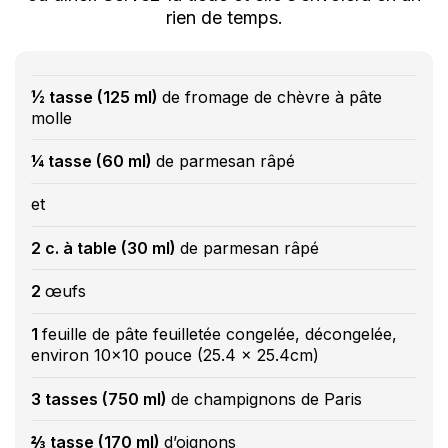
rien de temps.
½ tasse (125 ml)
de fromage de chèvre à pâte
molle
¼ tasse (60 ml)
de parmesan râpé
et
2 c. à table (30 ml)
de parmesan râpé
2
œufs
1
feuille de pâte feuilletée congelée, décongelée,
environ 10x10 pouce (25.4 x 25.4cm)
3 tasses (750 ml)
de champignons de Paris
⅔ tasse (170 ml)
d’oignons