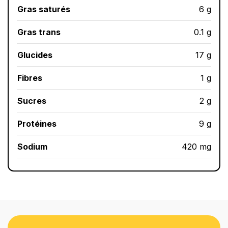
Gras saturés
6 g
Gras trans
0.1 g
Glucides
17 g
Fibres
1 g
Sucres
2 g
Protéines
9 g
Sodium
420 mg