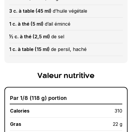
3 c. à table (45 ml)
d’huile végétale
1 c. à thé (5 ml)
d’ail émincé
½ c. à thé (2,5 ml)
de sel
1 c. à table (15 ml)
de persil, haché
Valeur nutritive
Par 1/8 (118 g) portion
Calories
310
Gras
22 g