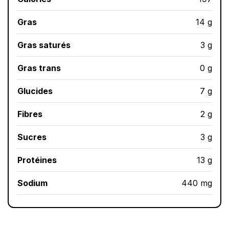
Gras
14 g
Gras saturés
3 g
Gras trans
0 g
Glucides
7 g
Fibres
2 g
Sucres
3 g
Protéines
13 g
Sodium
440 mg