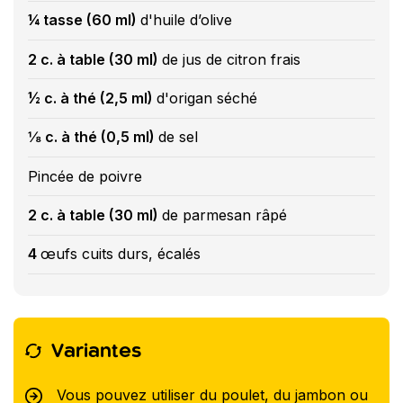
¼ tasse (60 ml)
d'huile d’olive
2 c. à table (30 ml)
de jus de citron frais
½ c. à thé (2,5 ml)
d'origan séché
⅛ c. à thé (0,5 ml)
de sel
Pincée de poivre
2 c. à table (30 ml)
de parmesan râpé
4
œufs cuits durs, écalés
Variantes
Vous pouvez utiliser du poulet, du jambon ou