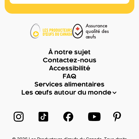
À notre sujet
Contactez-nous
Accessibilité
FAQ
Services alimentaires
Les œufs autour du monde
Suivez-nous sur Instagram
Suivez-nous sur TikTok
Suivez-nous sur Facebook
Suivez-nous sur
Suivez-