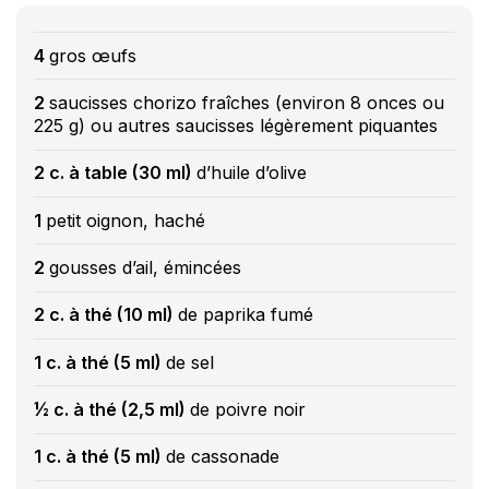
4
gros œufs
2
saucisses chorizo fraîches (environ 8 onces ou
225 g) ou autres saucisses légèrement piquantes
2 c. à table (30 ml)
d’huile d’olive
1
petit oignon, haché
2
gousses d’ail, émincées
2 c. à thé (10 ml)
de paprika fumé
1 c. à thé (5 ml)
de sel
½ c. à thé (2,5 ml)
de poivre noir
1 c. à thé (5 ml)
de cassonade