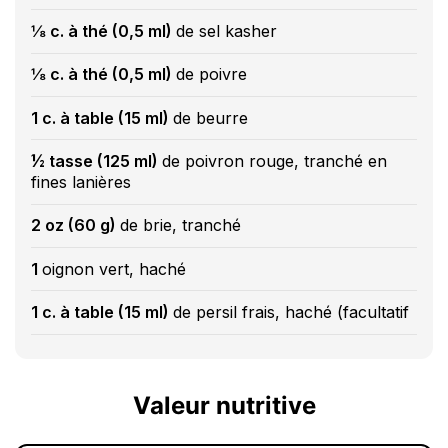
⅛ c. à thé (0,5 ml)
de sel kasher
⅛ c. à thé (0,5 ml)
de poivre
1 c. à table (15 ml)
de beurre
½ tasse (125 ml)
de poivron rouge, tranché en
fines lanières
2 oz (60 g)
de brie, tranché
1
oignon vert, haché
1 c. à table (15 ml)
de persil frais, haché (facultatif
Valeur nutritive