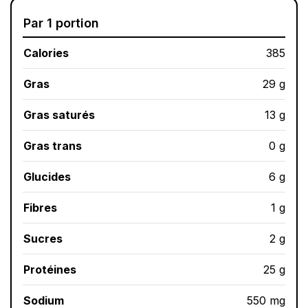
Par 1 portion
Calories
385
Gras
29 g
Gras saturés
13 g
Gras trans
0 g
Glucides
6 g
Fibres
1 g
Sucres
2 g
Protéines
25 g
Sodium
550 mg