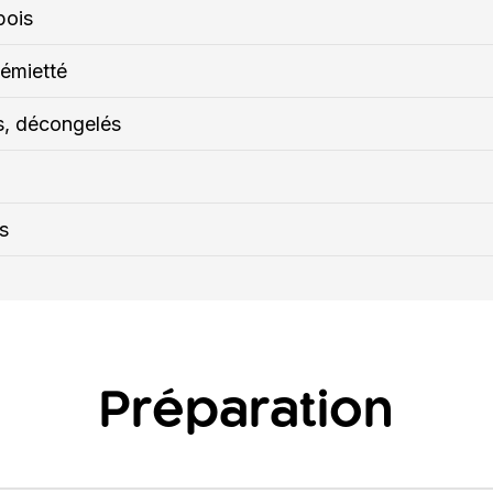
pois
 émietté
s, décongelés
s
Préparation