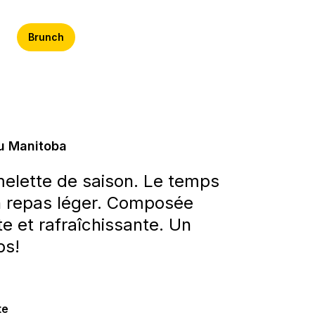
Brunch
du Manitoba
elette de saison. Le temps
un repas léger. Composée
te et rafraîchissante. Un
ps!
te