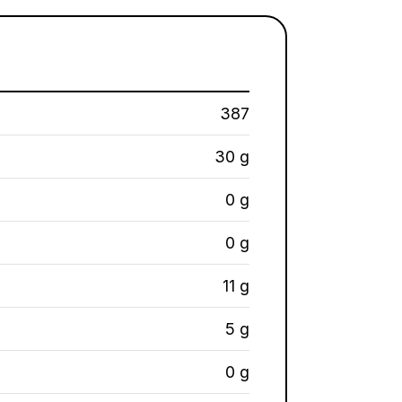
387
30 g
0 g
0 g
11 g
5 g
0 g