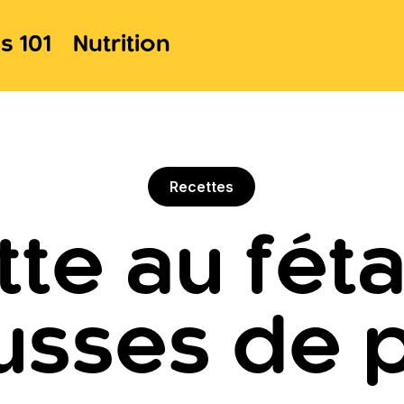
s 101
Nutrition
Recettes
te au féta
usses de p