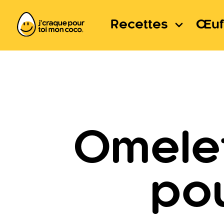
Recettes
Œuf
Omelet
po