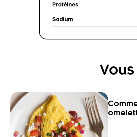
Protéines
Sodium
Vous 
Commen
omelett