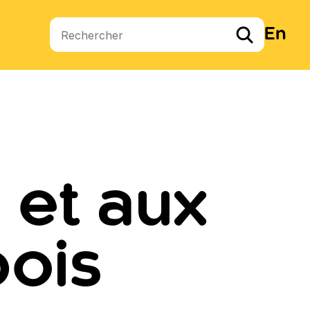
En
Termes de recherche
 et aux
ois