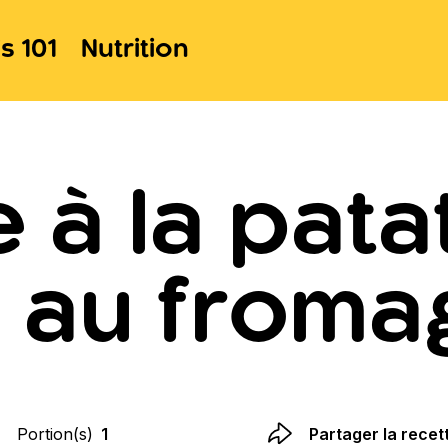
s 101
Nutrition
 à la pat
t au froma
Portion(s)
1
Partager la recet