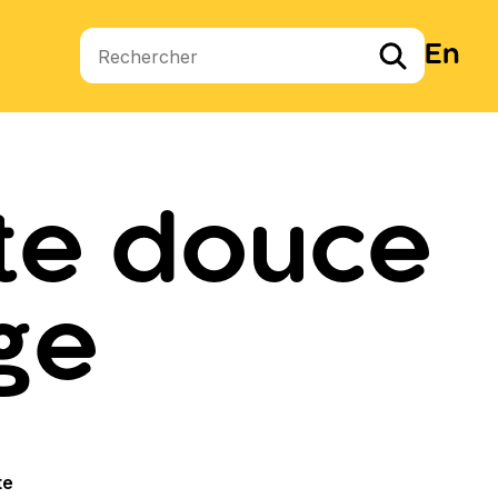
En
Termes de recherche
ate douce
ge
te