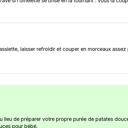
 grave si l’omelette se brise en la tournant : vous la c
assiette, laisser refroidir et couper en morceaux assez
lieu de préparer votre propre purée de patates douces,
ouces pour bébé.