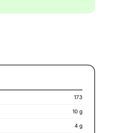
173
10 g
4 g