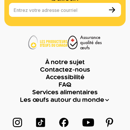
Entrez votre adresse courriel
À notre sujet
Contactez-nous
Accessibilité
FAQ
Services alimentaires
Les œufs autour du monde
Suivez-nous sur Instagram
Suivez-nous sur TikTok
Suivez-nous sur Facebook
Suivez-nous sur
Suivez-