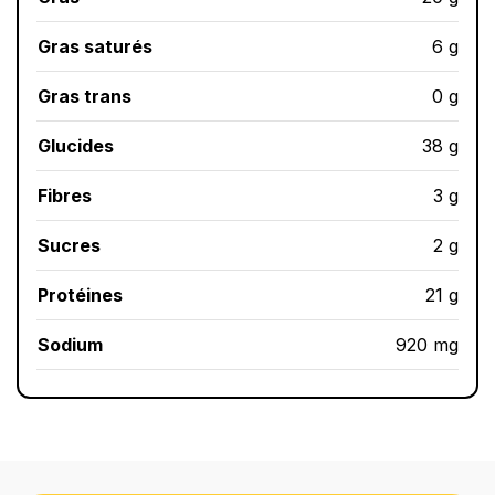
Gras saturés
6 g
Gras trans
0 g
Glucides
38 g
Fibres
3 g
Sucres
2 g
Protéines
21 g
Sodium
920 mg