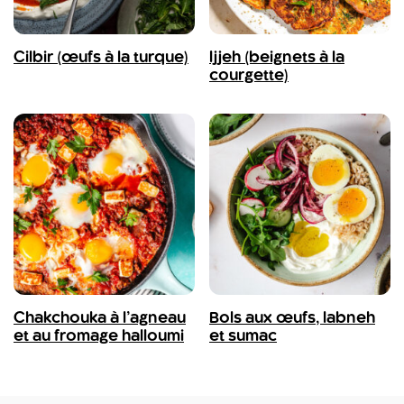
Cilbir (œufs à la turque)
Ijjeh (beignets à la
courgette)
Chakchouka à l’agneau
Bols aux œufs, labneh
et au fromage halloumi
et sumac