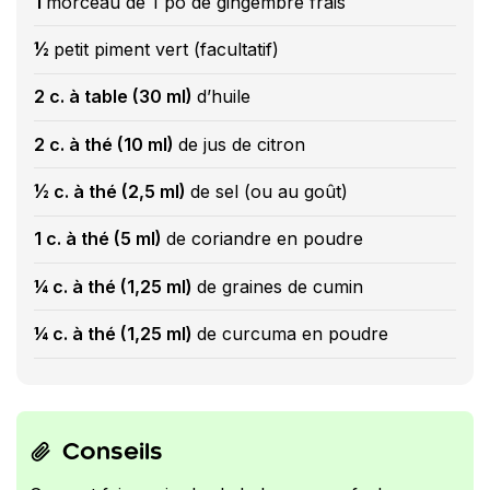
1
morceau de 1 po de gingembre frais
½
petit piment vert (facultatif)
2 c. à table (30 ml)
d’huile
2 c. à thé (10 ml)
de jus de citron
½ c. à thé (2,5 ml)
de sel (ou au goût)
1 c. à thé (5 ml)
de coriandre en poudre
¼ c. à thé (1,25 ml)
de graines de cumin
¼ c. à thé (1,25 ml)
de curcuma en poudre
Conseils