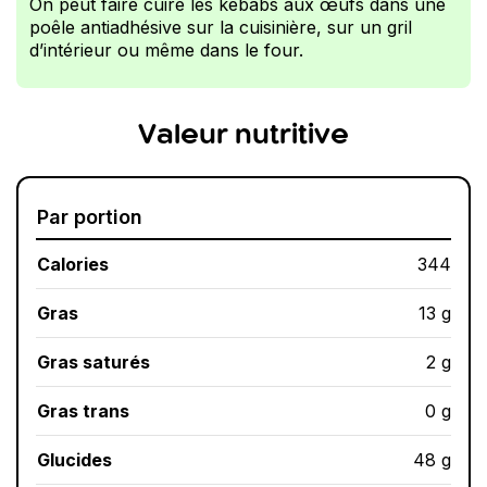
On peut faire cuire les kebabs aux œufs dans une
poêle antiadhésive sur la cuisinière, sur un gril
d’intérieur ou même dans le four.
Valeur nutritive
Par portion
Calories
344
Gras
13 g
Gras saturés
2 g
Gras trans
0 g
Glucides
48 g