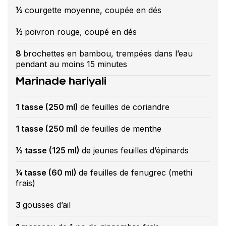
½
courgette moyenne, coupée en dés
½
poivron rouge, coupé en dés
8
brochettes en bambou, trempées dans l’eau
pendant au moins 15 minutes
Marinade hariyali
1 tasse (250 ml)
de feuilles de coriandre
1 tasse (250 ml)
de feuilles de menthe
½ tasse (125 ml)
de jeunes feuilles d’épinards
¼ tasse (60 ml)
de feuilles de fenugrec (methi
frais)
3
gousses d’ail