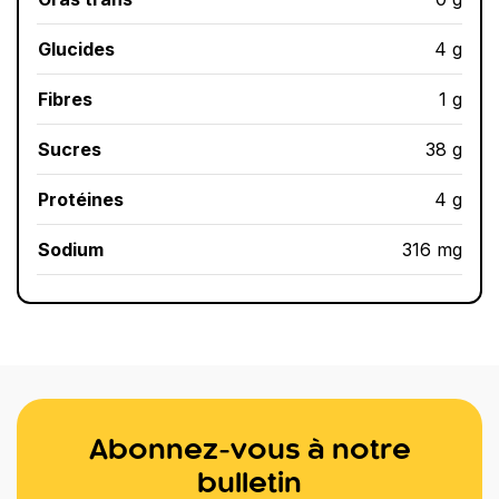
Glucides
4 g
Fibres
1 g
Sucres
38 g
Protéines
4 g
Sodium
316 mg
Abonnez-vous à notre
bulletin