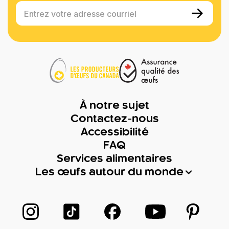
Entrez votre adresse courriel
À notre sujet
Contactez-nous
Accessibilité
FAQ
Services alimentaires
Les œufs autour du monde
Suivez-nous sur Instagram
Suivez-nous sur TikTok
Suivez-nous sur Facebook
Suivez-nous sur
Suivez-