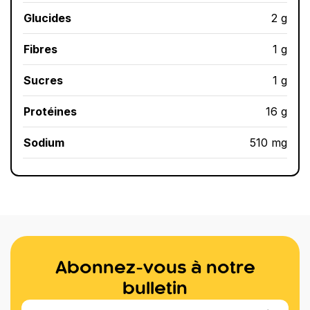
Glucides
2 g
Fibres
1 g
Sucres
1 g
Protéines
16 g
Sodium
510 mg
Abonnez-vous à notre
bulletin