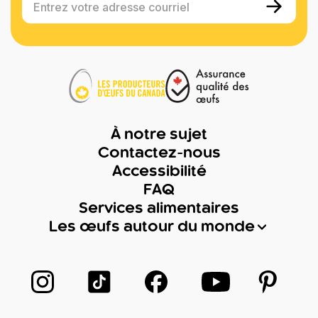
Entrez votre adresse courriel
À notre sujet
Contactez-nous
Accessibilité
FAQ
Services alimentaires
Les œufs autour du monde
Suivez-nous sur Instagram
Suivez-nous sur TikTok
Suivez-nous sur Facebook
Suivez-nous sur
Suivez-