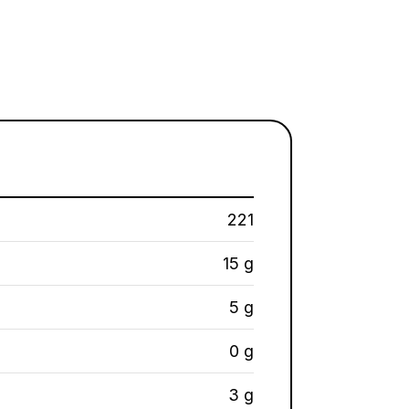
221
15 g
5 g
0 g
3 g