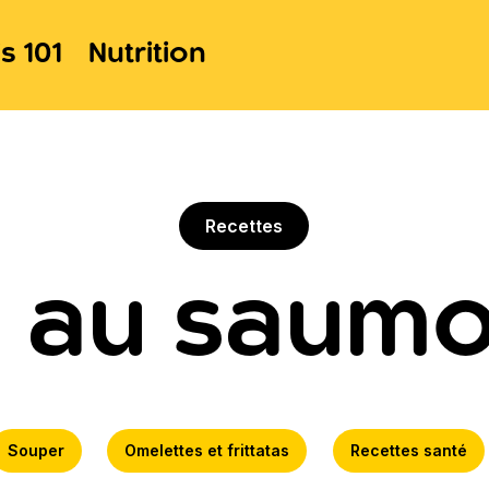
s 101
Nutrition
Recettes
ta au saum
Souper
Omelettes et frittatas
Recettes santé