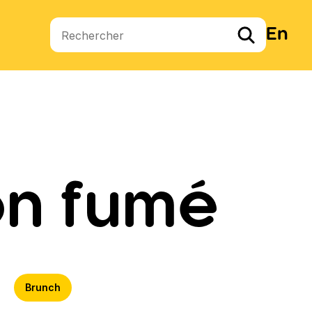
En
Termes de recherche
on fumé
Brunch