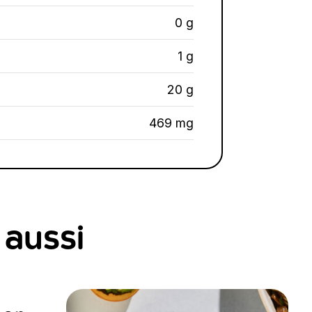
0 g
1 g
20 g
469 mg
 aussi