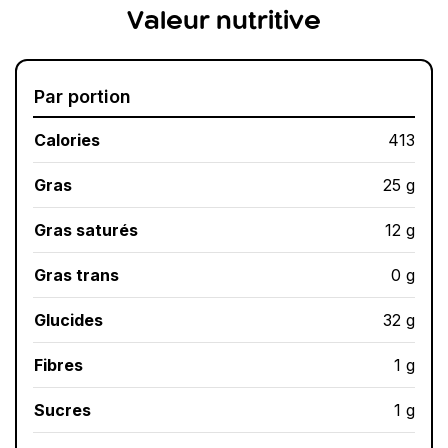
Valeur nutritive
Par portion
Calories
413
Gras
25 g
Gras saturés
12 g
Gras trans
0 g
Glucides
32 g
Fibres
1 g
Sucres
1 g