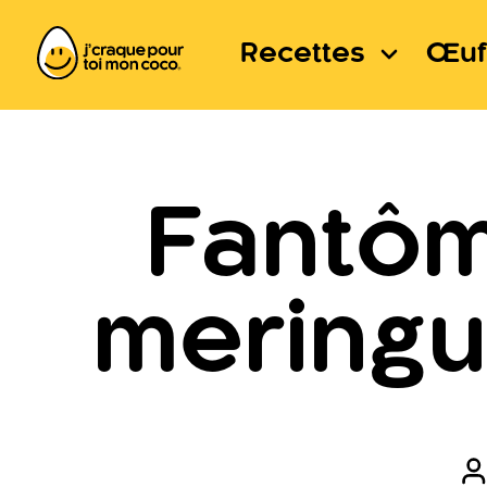
Recettes
Œuf
Fantôme
meringu