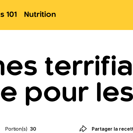
s 101
Nutrition
s terrifia
e pour les
Portion(s)
30
Partager la recet