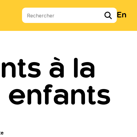
En
Termes de recherche
nts à la
 enfants
te