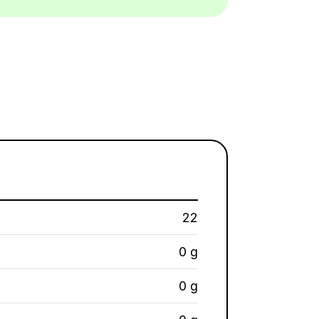
22
0 g
0 g