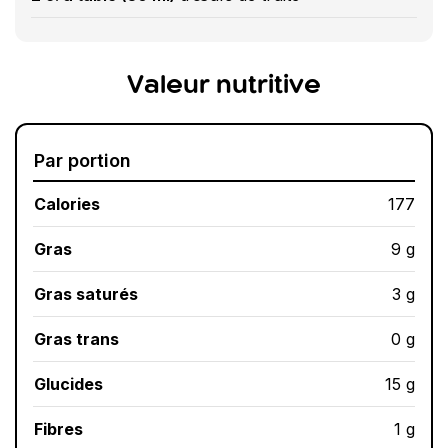
Valeur nutritive
Par portion
Calories
177
Gras
9 g
Gras saturés
3 g
Gras trans
0 g
Glucides
15 g
Fibres
1 g