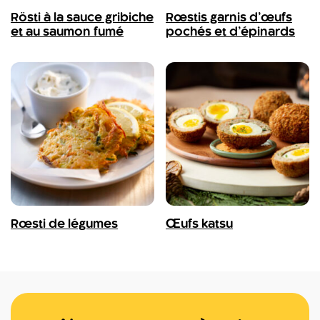
Rösti à la sauce gribiche
Rœstis garnis d’œufs
et au saumon fumé
pochés et d’épinards
Rœsti de légumes
Œufs katsu