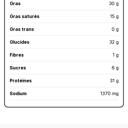
Gras
30 g
Gras saturés
15 g
Gras trans
0 g
Glucides
32 g
Fibres
1 g
Sucres
6 g
Protéines
31 g
Sodium
1370 mg