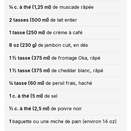
¼ c. à thé (1,25 ml)
de muscade râpée
2 tasses (500 ml)
de lait entier
1 tasse (250 ml)
de crème à café
8 oz (230 g)
de jambon cuit, en dés
1 ½ tasse (375 ml)
de fromage Oka, râpé
1 ½ tasse (375 ml)
de cheddar blanc, râpé
¼ tasse (60 ml)
de persil frais, haché
1 c. à thé (5 ml)
de sel
½ c. à thé (2,5 ml)
de poivre noir
1
baguette ou une miche de pain (environ 14 oz)