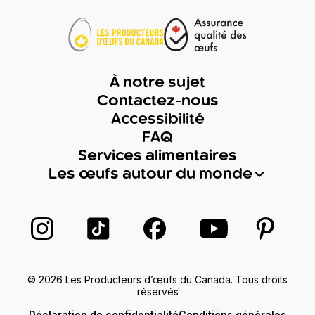
À notre sujet
Contactez-nous
Accessibilité
FAQ
Services alimentaires
Les œufs autour du monde
Suivez-nous sur Instagram
Suivez-nous sur TikTok
Suivez-nous sur Facebook
Suivez-nous sur
Suivez-
© 2026 Les Producteurs d’œufs du Canada. Tous droits
réservés
Déclaration de confidentialité
Conditions générales