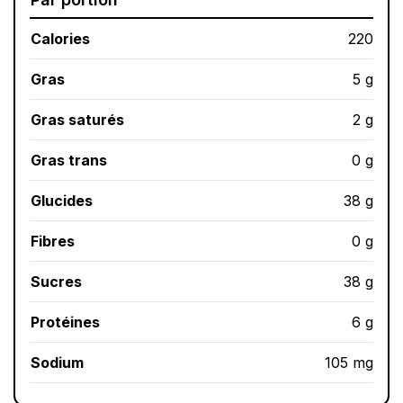
Calories
220
Gras
5 g
Gras saturés
2 g
Gras trans
0 g
Glucides
38 g
Fibres
0 g
Sucres
38 g
Protéines
6 g
Sodium
105 mg