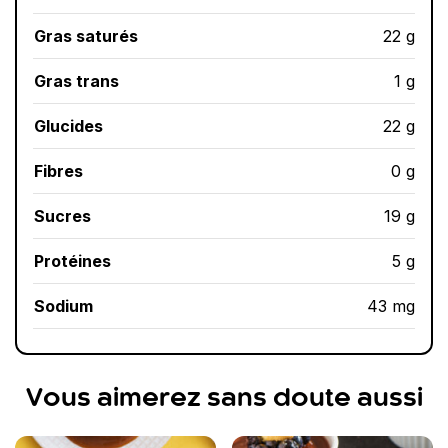
Gras saturés
22 g
Gras trans
1 g
Glucides
22 g
Fibres
0 g
Sucres
19 g
Protéines
5 g
Sodium
43 mg
Vous aimerez sans doute aussi