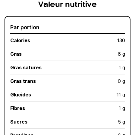
Valeur nutritive
Par portion
Calories
130
Gras
6 g
Gras saturés
1 g
Gras trans
0 g
Glucides
11 g
Fibres
1 g
Sucres
5 g