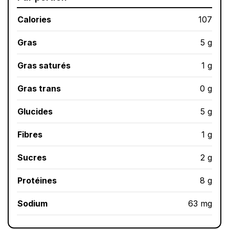
Calories
107
Gras
5 g
Gras saturés
1 g
Gras trans
0 g
Glucides
5 g
Fibres
1 g
Sucres
2 g
Protéines
8 g
Sodium
63 mg