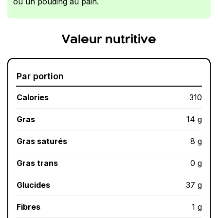
ou un pouding au pain.
Valeur nutritive
Par portion
Calories
310
Gras
14 g
Gras saturés
8 g
Gras trans
0 g
Glucides
37 g
Fibres
1 g