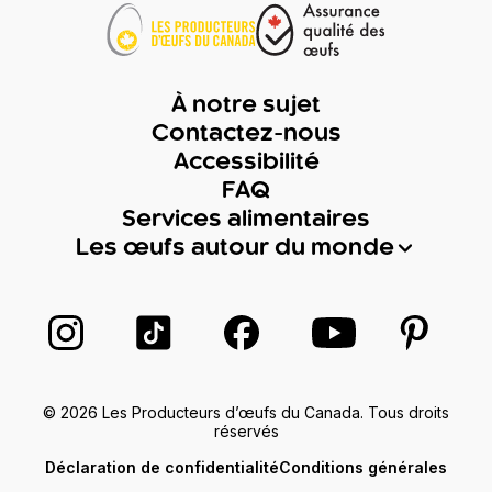
À notre sujet
Contactez-nous
Accessibilité
FAQ
Services alimentaires
Les œufs autour du monde
Suivez-nous sur Instagram
Suivez-nous sur TikTok
Suivez-nous sur Facebook
Suivez-nous sur
Suivez-
© 2026 Les Producteurs d’œufs du Canada. Tous droits
réservés
Déclaration de confidentialité
Conditions générales