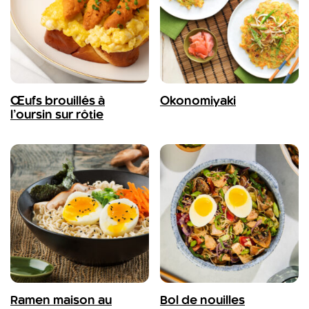
Œufs brouillés à
Okonomiyaki
l’oursin sur rôtie
Ramen maison au
Bol de nouilles