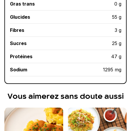
Gras trans
0 g
Glucides
55 g
Fibres
3 g
Sucres
25 g
Protéines
47 g
Sodium
1295 mg
Vous aimerez sans doute aussi