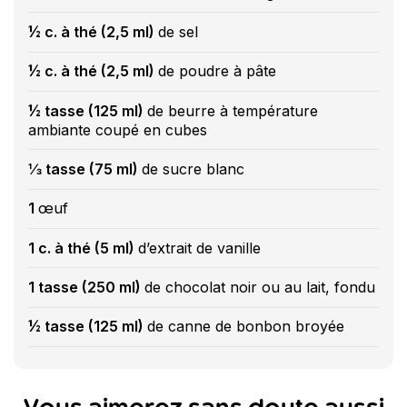
½ c. à thé (2,5 ml)
de sel
½ c. à thé (2,5 ml)
de poudre à pâte
½ tasse (125 ml)
de beurre à température
ambiante coupé en cubes
⅓ tasse (75 ml)
de sucre blanc
1
œuf
1 c. à thé (5 ml)
d’extrait de vanille
1 tasse (250 ml)
de chocolat noir ou au lait, fondu
½ tasse (125 ml)
de canne de bonbon broyée