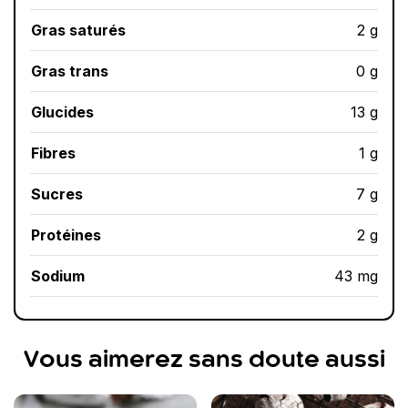
Gras saturés
2 g
Gras trans
0 g
Glucides
13 g
Fibres
1 g
Sucres
7 g
Protéines
2 g
Sodium
43 mg
Vous aimerez sans doute aussi