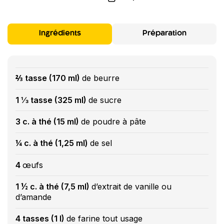
Ingrédients
Préparation
⅔ tasse (170 ml)
de beurre
1 ⅓ tasse (325 ml)
de sucre
3 c. à thé (15 ml)
de poudre à pâte
¼ c. à thé (1,25 ml)
de sel
4
œufs
1 ½ c. à thé (7,5 ml)
d’extrait de vanille ou
d’amande
4 tasses (1 l)
de farine tout usage