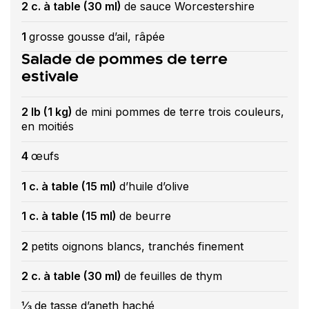
2 c. à table (30 ml)
de sauce Worcestershire
1
grosse gousse d’ail, râpée
Salade de pommes de terre
estivale
2 lb (1 kg)
de mini pommes de terre trois couleurs,
en moitiés
4
œufs
1 c. à table (15 ml)
d’huile d’olive
1 c. à table (15 ml)
de beurre
2
petits oignons blancs, tranchés finement
2 c. à table (30 ml)
de feuilles de thym
⅓
de tasse d’aneth haché