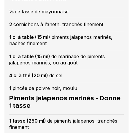
⅓
de tasse de mayonnaise
2
cornichons à l’aneth, tranchés finement
1 c. à table (15 ml)
piments jalapenos marinés,
hachés finement
1 c. à table (15 ml)
de marinade de piments
jalapenos marinés, ou au goût
4 c. à thé (20 ml)
de sel
1
pincée de poivre noir, moulu
Piments jalapenos marinés - Donne
1 tasse
1 tasse (250 ml)
de piments jalapenos, tranchés
finement