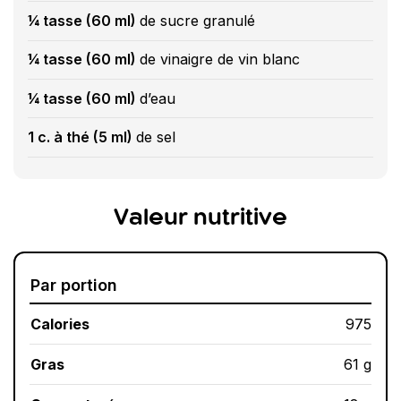
¼ tasse (60 ml)
de sucre granulé
¼ tasse (60 ml)
de vinaigre de vin blanc
¼ tasse (60 ml)
d’eau
1 c. à thé (5 ml)
de sel
Valeur nutritive
Par portion
Calories
975
Gras
61 g