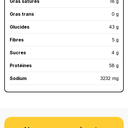
Gras saturés
18 g
Gras trans
0 g
Glucides
43 g
Fibres
5 g
Sucres
4 g
Protéines
58 g
Sodium
3232 mg