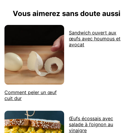
des œufs dans un autocuiseur (Instant Pot). Elle
même consommer ces œufs sans danger.
consiste en 5 minutes de cuisson à haute
Vous aimerez sans doute aussi
pression, 5 minutes de relâchement naturel de la
pression, puis 5 minutes dans un bain de glace.
Cette technique permet d’obtenir des œufs cuits à
la perfection avec une coquille qui s’enlève
Sandwich ouvert aux
facilement.
œufs avec houmous et
avocat
Comment peler un œuf
cuit dur
Œufs écossais avec
salade à l’oignon au
vinaigre