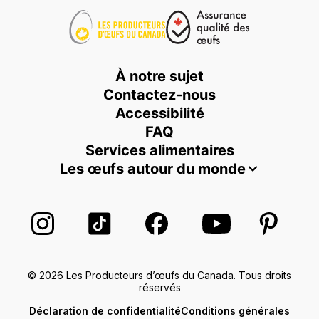
À notre sujet
Contactez-nous
Accessibilité
FAQ
Services alimentaires
Les œufs autour du monde
Suivez-nous sur Instagram
Suivez-nous sur TikTok
Suivez-nous sur Facebook
Suivez-nous sur
Suivez-
© 2026 Les Producteurs d’œufs du Canada. Tous droits
réservés
Déclaration de confidentialité
Conditions générales