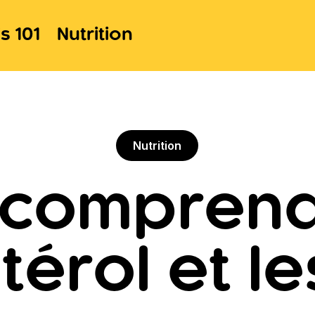
s 101
Nutrition
Nutrition
 comprend
térol et l