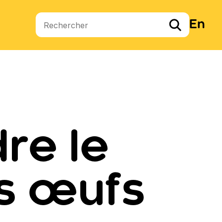
En
Termes de recherche
re le
es œufs