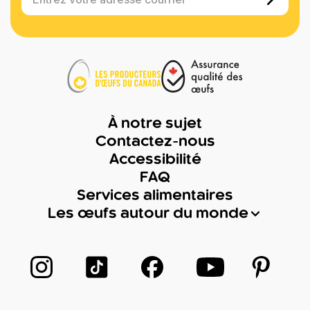
À notre sujet
Contactez-nous
Accessibilité
FAQ
Services alimentaires
Les œufs autour du monde
Suivez-nous sur Instagram
Suivez-nous sur TikTok
Suivez-nous sur Facebook
Suivez-nous sur
Suivez-