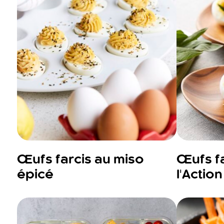
Œufs farcis au miso
Œufs fa
épicé
l'Actio