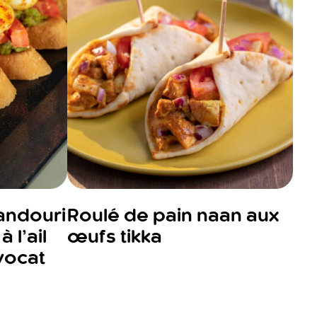
andouri
Roulé de pain naan aux
 l’ail
œufs tikka
vocat