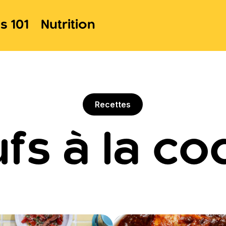
s 101
Nutrition
Recettes
fs à la co