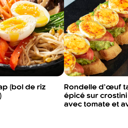
p (bol de riz
Rondelle d’œuf t
)
épicé sur crostini à
avec tomate et a