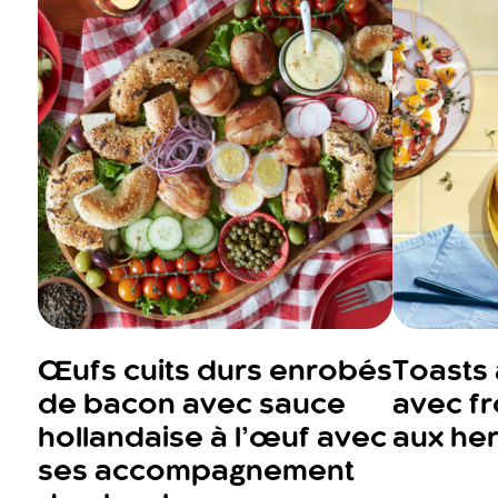
Œufs cuits durs enrobés
Toasts 
de bacon avec sauce
avec f
hollandaise à l’œuf avec
aux he
ses accompagnement