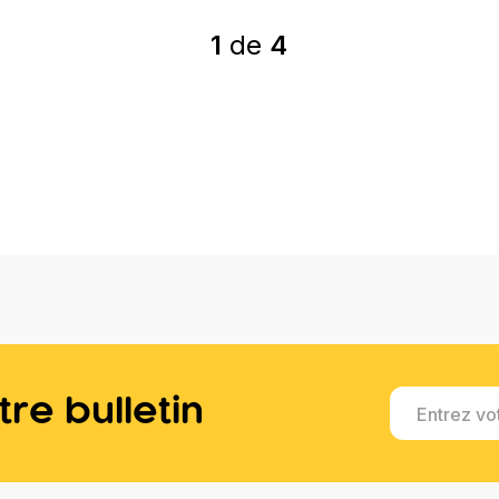
1
de
4
re bulletin
Entrez vo